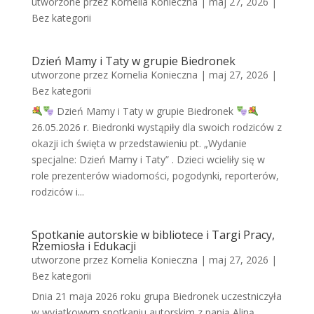
utworzone przez
Kornelia Konieczna
|
maj 27, 2026
|
Bez kategorii
Dzień Mamy i Taty w grupie Biedronek
utworzone przez
Kornelia Konieczna
|
maj 27, 2026
|
Bez kategorii
Dzień Mamy i Taty w grupie Biedronek
26.05.2026 r. Biedronki wystąpiły dla swoich rodziców z
okazji ich święta w przedstawieniu pt. „Wydanie
specjalne: Dzień Mamy i Taty” . Dzieci wcieliły się w
role prezenterów wiadomości, pogodynki, reporterów,
rodziców i...
Spotkanie autorskie w bibliotece i Targi Pracy,
Rzemiosła i Edukacji
utworzone przez
Kornelia Konieczna
|
maj 27, 2026
|
Bez kategorii
Dnia 21 maja 2026 roku grupa Biedronek uczestniczyła
w wyjątkowym spotkaniu autorskim z panią Aliną