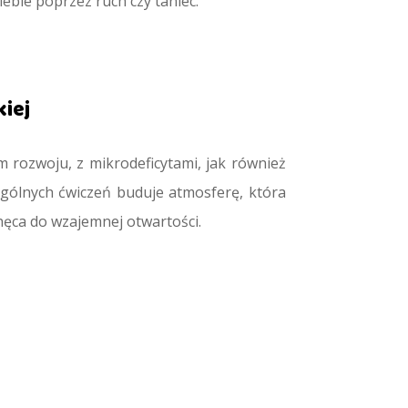
ebie poprzez ruch czy taniec.
iej
rozwoju, z mikrodeficytami, jak również
gólnych ćwiczeń buduje atmosferę, która
hęca do wzajemnej otwartości.