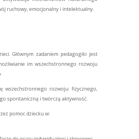
ój ruchowy, emocjonalny i intelektualny.
ieci. Głównym zadaniem pedagogiki jest
 umożliwianie im wszechstronnego rozwoju
o
ę wszechstronnego rozwoju: fizycznego,
go spontaniczną i twórczą aktywność.
zez pomoc dziecku w:
erze do pracy indywidualnej i zbiorowej,