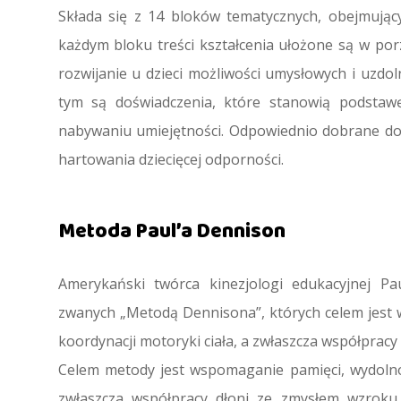
Składa się z 14 bloków tematycznych, obejmując
każdym bloku treści kształcenia ułożone są w p
rozwijanie u dzieci możliwości umysłowych i uzdo
tym są doświadczenia, które stanowią podstawę
nabywaniu umiejętności. Odpowiednio dobrane do
hartowania dziecięcej odporności.
Metoda Paul’a Dennison
Amerykański twórca kinezjologi edukacyjnej P
zwanych „Metodą Dennisona”, których celem jest
koordynacji motoryki ciała, a zwłaszcza współpracy
Celem metody jest wspomaganie pamięci, wydolnoś
zwłaszcza współpracy dłoni ze zmysłem wzroku