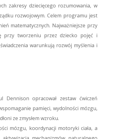
ych zakresy dziecięcego rozumowania, w
orządku rozwojowym. Celem programu jest
lnień matematycznych. Najważniejsze przy
 przy tworzeniu przez dziecko pojęć i
świadczenia warunkują rozwój myślenia i
aul Dennison opracował zestaw ćwiczeń
 wspomaganie pamięci, wydolności mózgu,
 dłoni ze zmysłem wzroku.
ci mózgu, koordynacji motoryki ciała, a
, aktywizacja mechanizmów naturalnego