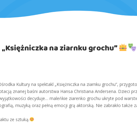
– „Księżniczka na ziarnku grochu”
 Ośrodka Kultury na spektakl „Księżniczka na ziarnku grochu”, przy
tacją znanej baśni autorstwa Hansa Christiana Andersena. Dzieci prz
ej wyjątkowości decyduje… maleńkie ziarenko grochu ukryte pod war
ografią, muzyką oraz pełną emocji grą aktorską. Nie zabrakło także 
aktu ze sztuką.