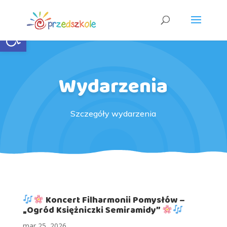
Open toolbar
Wydarzenia
Szczegóły wydarzenia
Koncert Filharmonii Pomysłów –
„Ogród Księżniczki Semiramidy”
mar 25, 2026