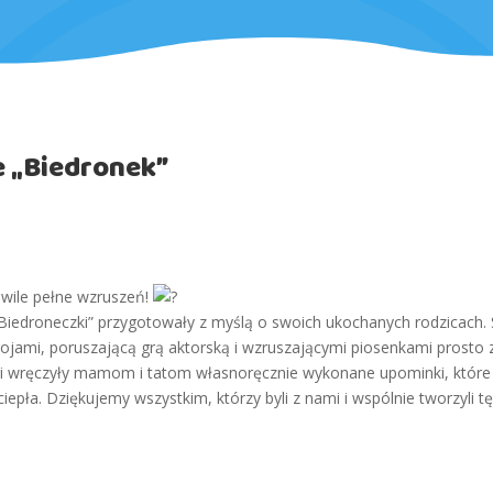
e „Biedronek”
hwile pełne wzruszeń!
Biedroneczki” przygotowały z myślą o swoich ukochanych rodzicach. 
trojami, poruszającą grą aktorską i wzruszającymi piosenkami prosto 
i wręczyły mamom i tatom własnoręcznie wykonane upominki, które 
 ciepła. Dziękujemy wszystkim, którzy byli z nami i wspólnie tworzyli