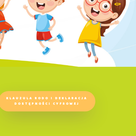
KLAUZULA RODO I DEKLARACJA
DOSTĘPNOŚCI CYFROWEJ