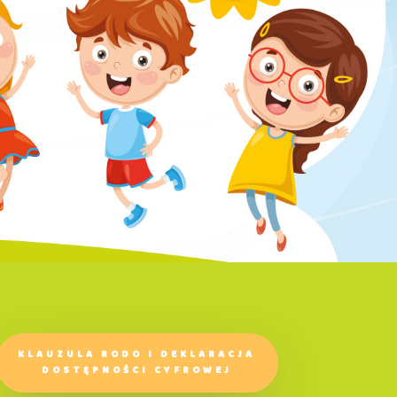
KLAUZULA RODO I DEKLARACJA
DOSTĘPNOŚCI CYFROWEJ