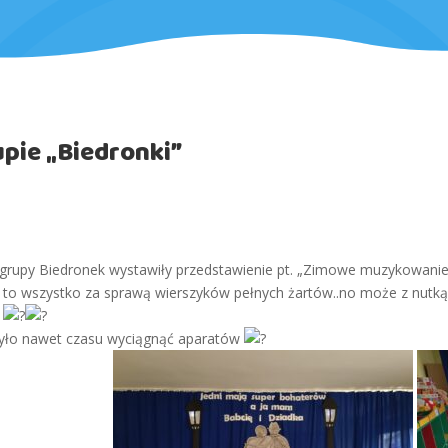
upie „Biedronki”
 z grupy Biedronek wystawiły przedstawienie pt. „Zimowe muzykowani
 a to wszystko za sprawą wierszyków pełnych żartów..no może z nut
.
e było nawet czasu wyciągnąć aparatów