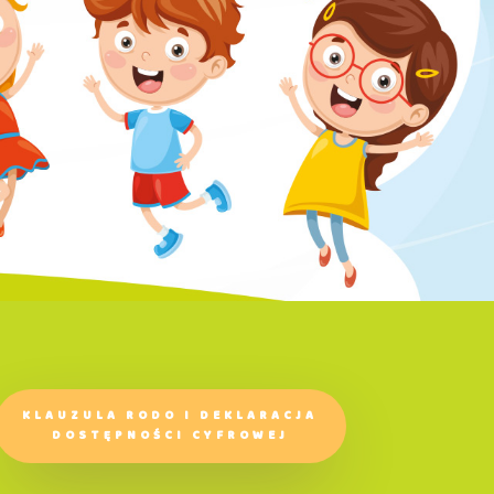
KLAUZULA RODO I DEKLARACJA
DOSTĘPNOŚCI CYFROWEJ